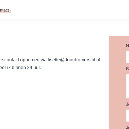
ntact
N
 je contact opnemen via
lisette@doordromers.nl
of
er ik binnen 24 uur.
B
J
J